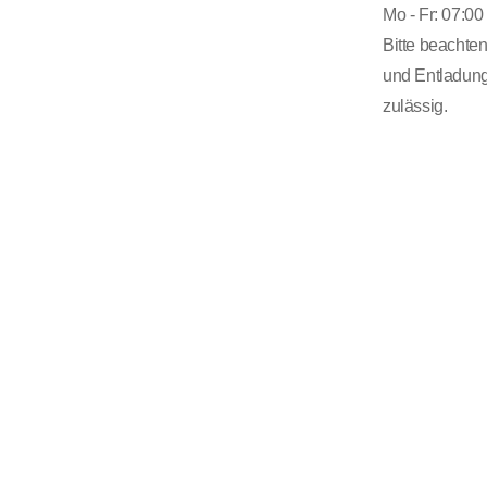
Mo - Fr: 07:00
Bitte beachte
und Entladung
zulässig.
Impressum
CoC
AGB
Verkaufsbedingungen
Datenschutz