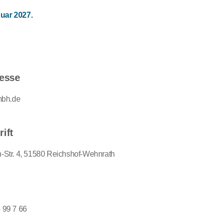
nuar 2027.
resse
mbh.de
ift
in-Str. 4, 51580 Reichshof-Wehnrath
- 99 7 66